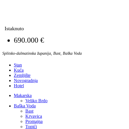
Istaknuto
690.000 €
Splitsko-dalmatinska županija, Bast, Baška Voda
Stan
Kuća
Zemljište
Novogradnja
Hotel
Makarska
Veliko Brdo
Baška Voda
Bast
Krvavica
Promajna
Topići