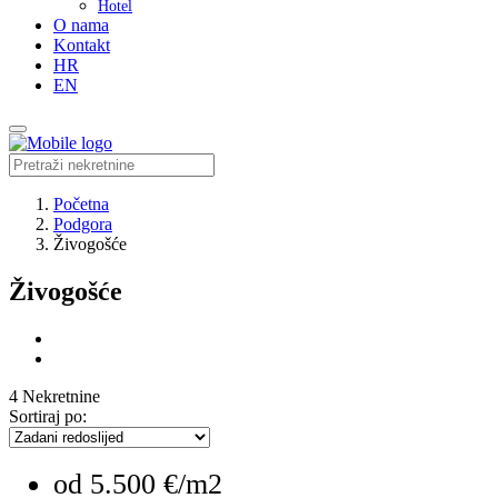
Hotel
O nama
Kontakt
HR
EN
Početna
Podgora
Živogošće
Živogošće
4 Nekretnine
Sortiraj po:
od
5.500 €/m2