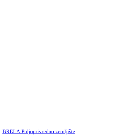
BRELA Poljoprivredno zemljište