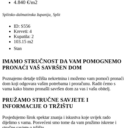
4.840 €/m2
Splitsko-dalmatinska županija, Split
ID:
S556
Kreveti:
4
Kupatila:
2
103.15
m2
Stan
IMAMO STRUČNOST DA VAM POMOGNEMO
PRONAĆI VAŠ SAVRŠEN DOM
Poznajemo detalje tržišta nekretnina i možemo vam pomoći pronaći
dom koji odgovara vašim potrebama i proračunu. Radit ćemo s
vama kako bismo pronašli savršen dom za vas i vašu obitelj.
PRUŽAMO STRUČNE SAVJETE I
INFORMACIJE O TRŽIŠTU
Posjedujemo širok spektar znanja i iskustva koje uvijek rado
dijelimo s vama. Posvećeni smo tome da vam pružimo iskrene i
stručne savjete o tržištu.