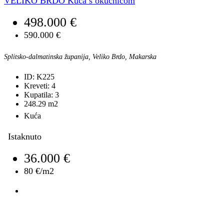
VELIKO BRDO Kuća s okućnicom
498.000 €
590.000 €
Splitsko-dalmatinska županija, Veliko Brdo, Makarska
ID:
K225
Kreveti:
4
Kupatila:
3
248.29
m2
Kuća
Istaknuto
36.000 €
80 €/m2