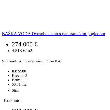
BAŠKA VODA Dvosoban stan s panoramskim pogledom
274.000 €
4.513 €/m2
Splitsko-dalmatinska županija, Baška Voda
ID:
S580
Kreveti:
2
Bath:
1
60.71
m2
Stan
Istaknuto