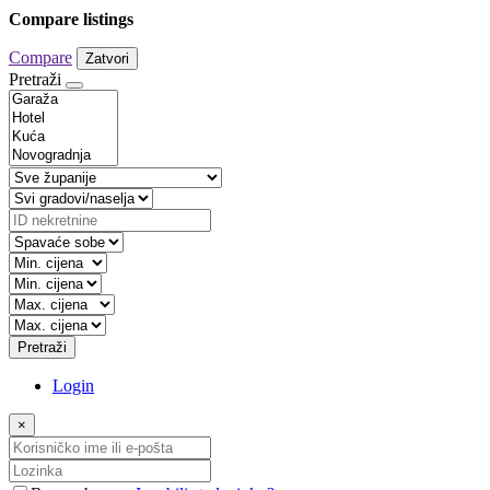
Compare listings
Compare
Zatvori
Pretraži
Pretraži
Login
×