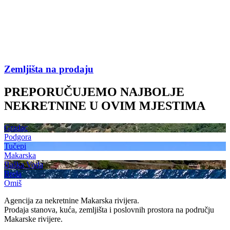
Zemljišta na prodaju
PREPORUČUJEMO NAJBOLJE
NEKRETNINE U OVIM MJESTIMA
Gradac
Podgora
Tučepi
Makarska
Baška Voda
Brela
Omiš
Agencija za nekretnine Makarska rivijera.
Prodaja stanova, kuća, zemljišta i poslovnih prostora na području
Makarske rivijere.