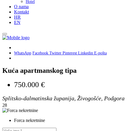
Hotel
O nama
Kontakt
HR
EN
WhatsApp
Facebook
Twitter
Pinterest
Linkedin
E-pošta
Kuća apartmanskog tipa
750.000 €
Splitsko-dalmatinska županija, Živogošće, Podgora
28
Forca nekretnine