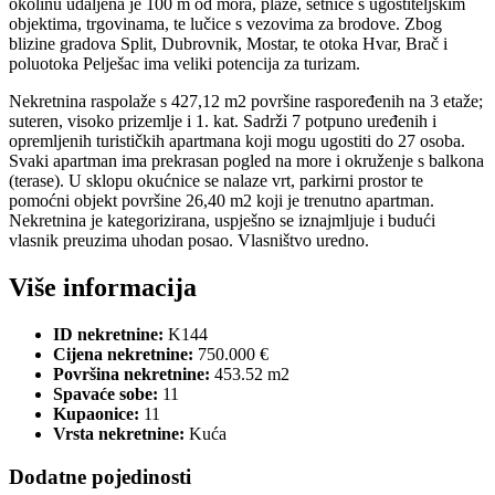
okolinu udaljena je 100 m od mora, plaže, šetnice s ugostiteljskim
objektima, trgovinama, te lučice s vezovima za brodove. Zbog
blizine gradova Split, Dubrovnik, Mostar, te otoka Hvar, Brač i
poluotoka Pelješac ima veliki potencija za turizam.
Nekretnina raspolaže s 427,12 m2 površine raspoređenih na 3 etaže;
suteren, visoko prizemlje i 1. kat. Sadrži 7 potpuno uređenih i
opremljenih turističkih apartmana koji mogu ugostiti do 27 osoba.
Svaki apartman ima prekrasan pogled na more i okruženje s balkona
(terase). U sklopu okućnice se nalaze vrt, parkirni prostor te
pomoćni objekt površine 26,40 m2 koji je trenutno apartman.
Nekretnina je kategorizirana, uspješno se iznajmljuje i budući
vlasnik preuzima uhodan posao. Vlasništvo uredno.
Više informacija
ID nekretnine:
K144
Cijena nekretnine:
750.000 €
Površina nekretnine:
453.52 m2
Spavaće sobe:
11
Kupaonice:
11
Vrsta nekretnine:
Kuća
Dodatne pojedinosti