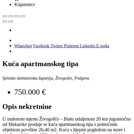
Kupaonice
WhatsApp
Facebook
Twitter
Pinterest
Linkedin
E-pošta
Kuća apartmanskog tipa
Splitsko-dalmatinska županija, Živogošće, Podgora
750.000 €
Opis nekretnine
U malenom mjestu Živogošće – Blato udaljenom 20 km jugoistočno
od Makarske prodaje se kuća apartmanskog tipa s pomoćnim
objektom površine 26,40 m2. Kuća s lijepim pogledom na more i