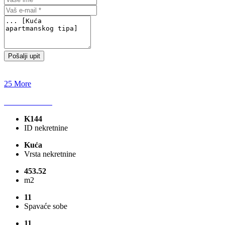
Pošalji upit
25 More
K144
ID nekretnine
Kuća
Vrsta nekretnine
453.52
m2
11
Spavaće sobe
11