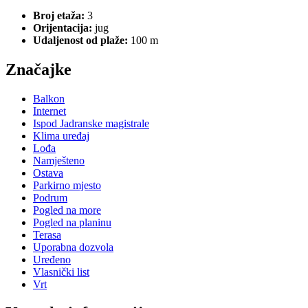
Broj etaža:
3
Orijentacija:
jug
Udaljenost od plaže:
100 m
Značajke
Balkon
Internet
Ispod Jadranske magistrale
Klima uređaj
Lođa
Namješteno
Ostava
Parkirno mjesto
Podrum
Pogled na more
Pogled na planinu
Terasa
Uporabna dozvola
Uređeno
Vlasnički list
Vrt