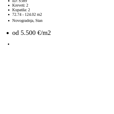
ID:
S589
Kreveti:
2
Kupatila:
2
72.74 - 124.02
m2
Novogradnja, Stan
od
5.500 €/m2