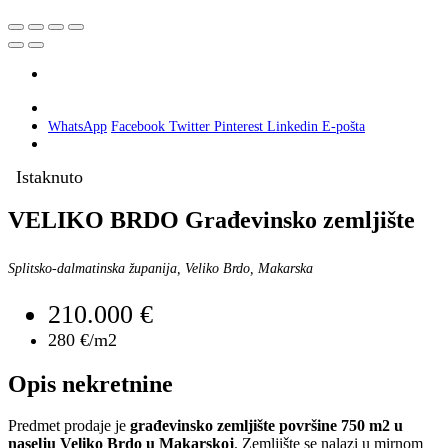
WhatsApp
Facebook
Twitter
Pinterest
Linkedin
E-pošta
Istaknuto
VELIKO BRDO Građevinsko zemljište
Splitsko-dalmatinska županija, Veliko Brdo, Makarska
210.000 €
280 €/m2
Opis nekretnine
Predmet prodaje je
građevinsko zemljište površine 750 m2 u
naselju Veliko Brdo u Makarskoj
. Zemljište se nalazi u mirnom