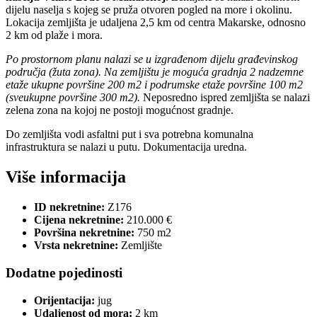
dijelu naselja s kojeg se pruža otvoren pogled na more i okolinu.
Lokacija zemljišta je udaljena 2,5 km od centra Makarske, odnosno
2 km od plaže i mora.
Po prostornom planu nalazi se u izgrađenom dijelu građevinskog
područja (žuta zona). Na zemljištu je moguća gradnja 2 nadzemne
etaže ukupne površine 200 m2 i podrumske etaže površine 100 m2
(sveukupne površine 300 m2).
Neposredno ispred zemljišta se nalazi
zelena zona na kojoj ne postoji mogućnost gradnje.
Do zemljišta vodi asfaltni put i sva potrebna komunalna
infrastruktura se nalazi u putu. Dokumentacija uredna.
Više informacija
ID nekretnine:
Z176
Cijena nekretnine:
210.000 €
Površina nekretnine:
750 m2
Vrsta nekretnine:
Zemljište
Dodatne pojedinosti
Orijentacija:
jug
Udaljenost od mora:
2 km