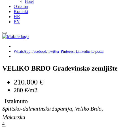
Hotel
O nama
Kontakt
HR
EN
WhatsApp
Facebook
Twitter
Pinterest
Linkedin
E-pošta
VELIKO BRDO Građevinsko zemljište
210.000 €
280 €/m2
Istaknuto
Splitsko-dalmatinska županija, Veliko Brdo,
Makarska
4