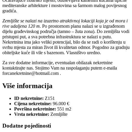
Očaravajuće ribarsko mjesto, oduševljava kamenim kućama tipične
mediteranske arhitekture i mostovima sa šarmom malog povijesnog
gradića.
Zemljište se nalazi na izuzetno atraktivnoj lokaciji koja je od mora i
rive udaljena 120 m.
Po prostornom planu nalazi se u izgrađenom
dijelu građevinskog područja (tamno – žuta zona). Do zemljišta vodi
pristupni put, a sva potrebna infrastruktura se nalazi u putu.
Nekretnina ima jako veliki potencijal, bilo da se radi o korištenju u
svrhu mjesta za miran život ili kvalitetan odmor. Pogodno za gradnju
obiteljske kuće ili vile s bazenom. Vlasništvo uredno.
Za sve dodatne informacije, eventualan obilazak nekretnine
kontaktirajte nas. Stojimo Vam na raspolaganju putem e-maila
forcanekretnine@hotmail.com .
Više informacija
ID nekretnine:
Z151
Cijena nekretnine:
96.000 €
Površina nekretnine:
551 m2
Vrsta nekretnine:
Zemljište
Dodatne pojedinosti