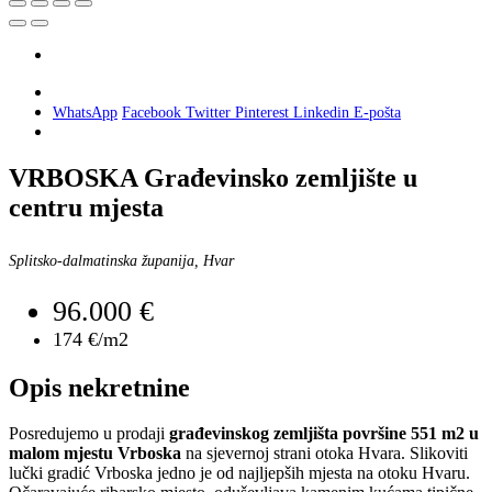
WhatsApp
Facebook
Twitter
Pinterest
Linkedin
E-pošta
VRBOSKA Građevinsko zemljište u
centru mjesta
Splitsko-dalmatinska županija, Hvar
96.000 €
174 €/m2
Opis nekretnine
Posredujemo u prodaji
građevinskog zemljišta površine 551 m2 u
malom mjestu Vrboska
na sjevernoj strani otoka Hvara. Slikoviti
lučki gradić Vrboska jedno je od najljepših mjesta na otoku Hvaru.