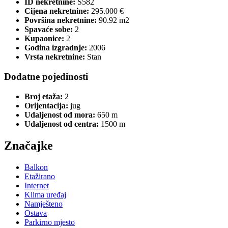
ID nekretnine:
S582
Cijena nekretnine:
295.000 €
Površina nekretnine:
90.92 m2
Spavaće sobe:
2
Kupaonice:
2
Godina izgradnje:
2006
Vrsta nekretnine:
Stan
Dodatne pojedinosti
Broj etaža:
2
Orijentacija:
jug
Udaljenost od mora:
650 m
Udaljenost od centra:
1500 m
Značajke
Balkon
Etažirano
Internet
Klima uređaj
Namješteno
Ostava
Parkirno mjesto