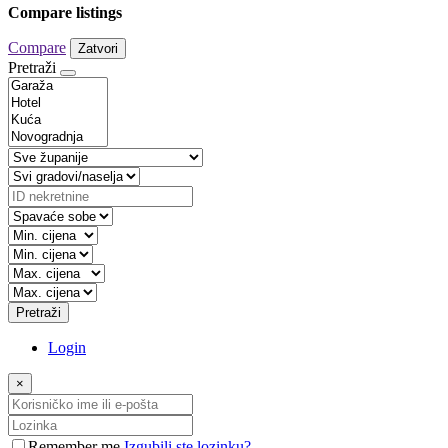
Compare listings
Compare
Zatvori
Pretraži
Pretraži
Login
×
Remember me
Izgubili ste lozinku?