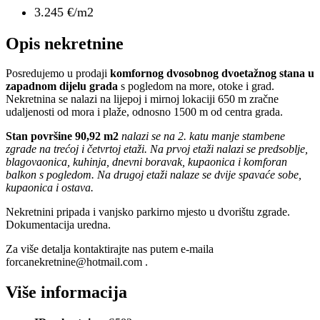
3.245 €/m2
Opis nekretnine
Posredujemo u prodaji
komfornog dvosobnog dvoetažnog stana u
zapadnom dijelu grada
s pogledom na more, otoke i grad.
Nekretnina se nalazi na lijepoj i mirnoj lokaciji 650 m zračne
udaljenosti od mora i plaže, odnosno 1500 m od centra grada.
Stan površine 90,92 m2
nalazi se na 2. katu manje stambene
zgrade na trećoj i četvrtoj etaži. Na prvoj etaži nalazi se predsoblje,
blagovaonica, kuhinja, dnevni boravak, kupaonica i komforan
balkon s pogledom. Na drugoj etaži nalaze se dvije spavaće sobe,
kupaonica i ostava.
Nekretnini pripada i vanjsko parkirno mjesto u dvorištu zgrade.
Dokumentacija uredna.
Za više detalja kontaktirajte nas putem e-maila
forcanekretnine@hotmail.com .
Više informacija