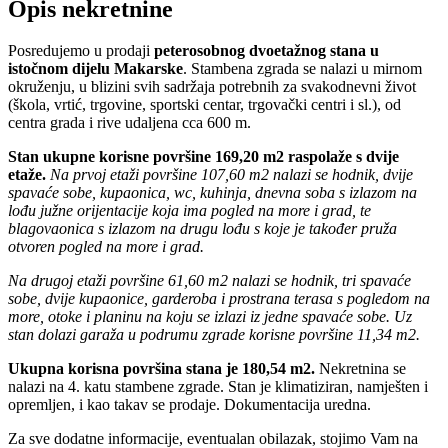
Opis nekretnine
Posredujemo u prodaji
peterosobnog dvoetažnog stana u
istočnom dijelu Makarske
. Stambena zgrada se nalazi u mirnom
okruženju, u blizini svih sadržaja potrebnih za svakodnevni život
(škola, vrtić, trgovine, sportski centar, trgovački centri i sl.), od
centra grada i rive udaljena cca 600 m.
Stan ukupne korisne površine 169,20 m2 raspolaže s dvije
etaže.
Na prvoj etaži površine 107,60 m2 nalazi se hodnik, dvije
spavaće sobe, kupaonica, wc, kuhinja, dnevna soba s izlazom na
lođu južne orijentacije koja ima pogled na more i grad, te
blagovaonica s izlazom na drugu lođu s koje je također pruža
otvoren pogled na more i grad.
Na drugoj etaži površine 61,60 m2 nalazi se hodnik, tri spavaće
sobe, dvije kupaonice, garderoba i prostrana terasa s pogledom na
more, otoke i planinu na koju se izlazi iz jedne spavaće sobe. Uz
stan dolazi garaža u podrumu zgrade korisne površine 11,34 m2.
Ukupna korisna površina stana je 180,54 m2.
Nekretnina se
nalazi na 4. katu stambene zgrade. Stan je klimatiziran, namješten i
opremljen, i kao takav se prodaje. Dokumentacija uredna.
Za sve dodatne informacije, eventualan obilazak, stojimo Vam na