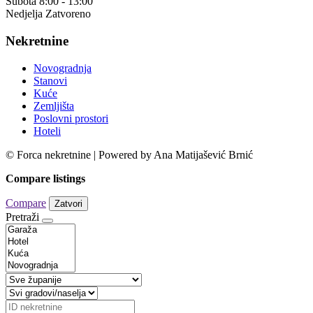
Subota 8:00 - 13:00
Nedjelja Zatvoreno
Nekretnine
Novogradnja
Stanovi
Kuće
Zemljišta
Poslovni prostori
Hoteli
© Forca nekretnine | Powered by Ana Matijašević Brnić
Compare listings
Compare
Zatvori
Pretraži