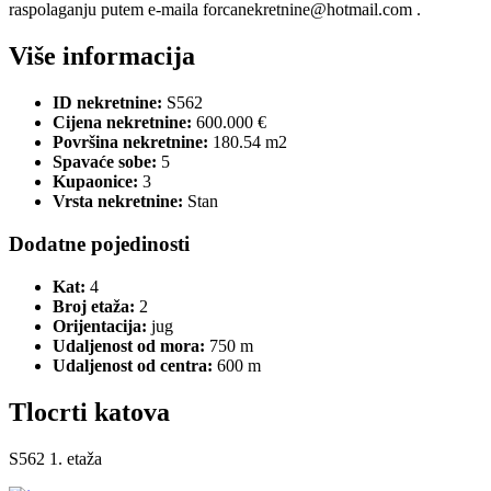
raspolaganju putem e-maila forcanekretnine@hotmail.com .
Više informacija
ID nekretnine:
S562
Cijena nekretnine:
600.000 €
Površina nekretnine:
180.54 m2
Spavaće sobe:
5
Kupaonice:
3
Vrsta nekretnine:
Stan
Dodatne pojedinosti
Kat:
4
Broj etaža:
2
Orijentacija:
jug
Udaljenost od mora:
750 m
Udaljenost od centra:
600 m
Tlocrti katova
S562 1. etaža