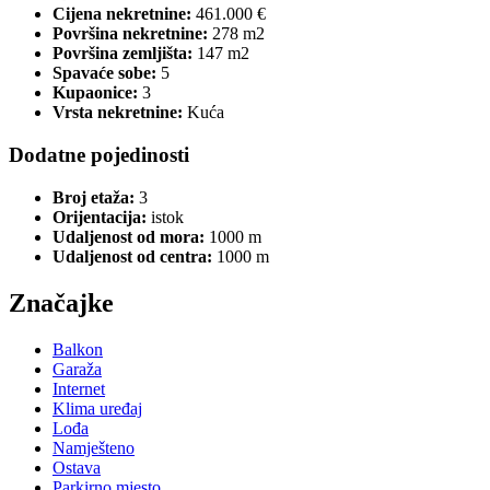
Cijena nekretnine:
461.000 €
Površina nekretnine:
278 m2
Površina zemljišta:
147 m2
Spavaće sobe:
5
Kupaonice:
3
Vrsta nekretnine:
Kuća
Dodatne pojedinosti
Broj etaža:
3
Orijentacija:
istok
Udaljenost od mora:
1000 m
Udaljenost od centra:
1000 m
Značajke
Balkon
Garaža
Internet
Klima uređaj
Lođa
Namješteno
Ostava
Parkirno mjesto