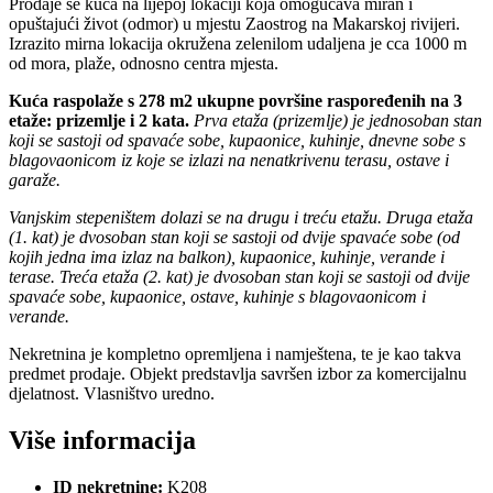
Prodaje se kuća na lijepoj lokaciji koja omogućava miran i
opuštajući život (odmor) u mjestu Zaostrog na Makarskoj rivijeri.
Izrazito mirna lokacija okružena zelenilom udaljena je cca 1000 m
od mora, plaže, odnosno centra mjesta.
Kuća raspolaže s 278 m2 ukupne površine raspoređenih na 3
etaže: prizemlje i 2 kata.
Prva etaža (prizemlje) je jednosoban stan
koji se sastoji od spavaće sobe, kupaonice, kuhinje, dnevne sobe s
blagovaonicom iz koje se izlazi na nenatkrivenu terasu, ostave i
garaže.
Vanjskim stepeništem dolazi se na drugu i treću etažu. Druga etaža
(1. kat) je dvosoban stan koji se sastoji od dvije spavaće sobe (od
kojih jedna ima izlaz na balkon), kupaonice, kuhinje, verande i
terase. Treća etaža (2. kat) je dvosoban stan koji se sastoji od dvije
spavaće sobe, kupaonice, ostave, kuhinje s blagovaonicom i
verande.
Nekretnina je kompletno opremljena i namještena, te je kao takva
predmet prodaje. Objekt predstavlja savršen izbor za komercijalnu
djelatnost. Vlasništvo uredno.
Više informacija
ID nekretnine:
K208