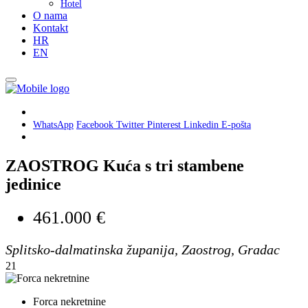
Hotel
O nama
Kontakt
HR
EN
WhatsApp
Facebook
Twitter
Pinterest
Linkedin
E-pošta
ZAOSTROG Kuća s tri stambene
jedinice
461.000 €
Splitsko-dalmatinska županija, Zaostrog, Gradac
21
Forca nekretnine