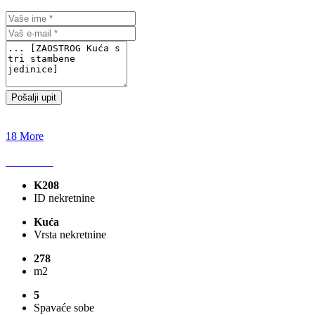
Pošalji upit
18 More
K208
ID nekretnine
Kuća
Vrsta nekretnine
278
m2
5
Spavaće sobe