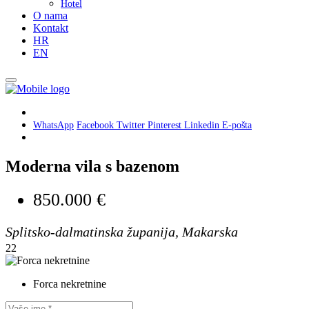
Hotel
O nama
Kontakt
HR
EN
WhatsApp
Facebook
Twitter
Pinterest
Linkedin
E-pošta
Moderna vila s bazenom
850.000 €
Splitsko-dalmatinska županija, Makarska
22
Forca nekretnine