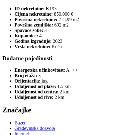
ID nekretnine:
K193
Cijena nekretnine:
850.000 €
Površina nekretnine:
215.99 m2
Površina zemljišta:
692 m2
Spavaće sobe:
3
Kupaonice:
4
Godina izgradnje:
2023
Vrsta nekretnine:
Kuća
Dodatne pojedinosti
Energetska učinkovitost:
A+++
Broj etaža:
3
Orijentacija:
jug
Udaljenost od plaže:
1.5 km
Udaljenost od centra:
2 km
Udaljenost od rive:
2 km
Značajke
Bazen
Građevinska dozvola
Internet