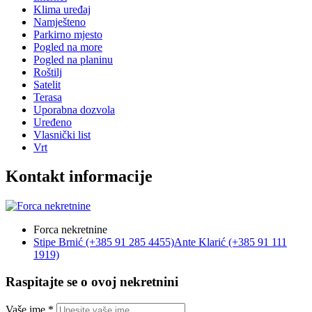
Klima uređaj
Namješteno
Parkirno mjesto
Pogled na more
Pogled na planinu
Roštilj
Satelit
Terasa
Uporabna dozvola
Uređeno
Vlasnički list
Vrt
Kontakt informacije
Forca nekretnine
Stipe Brnić (+385 91 285 4455)
Ante Klarić (+385 91 111
1919)
Raspitajte se o ovoj nekretnini
Vaše ime *