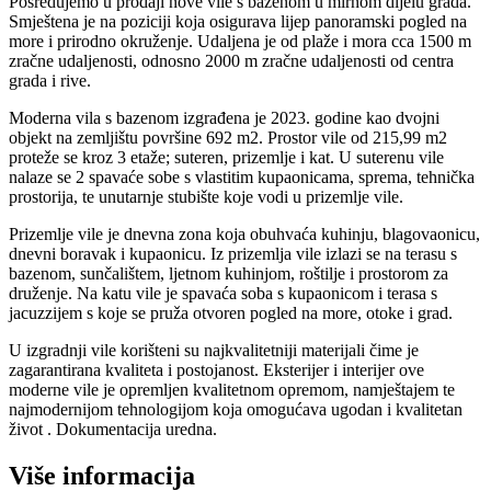
Posredujemo u prodaji nove vile s bazenom u mirnom dijelu grada.
Smještena je na poziciji koja osigurava lijep panoramski pogled na
more i prirodno okruženje. Udaljena je od plaže i mora cca 1500 m
zračne udaljenosti, odnosno 2000 m zračne udaljenosti od centra
grada i rive.
Moderna vila s bazenom izgrađena je 2023. godine kao dvojni
objekt na zemljištu površine 692 m2. Prostor vile od 215,99 m2
proteže se kroz 3 etaže; suteren, prizemlje i kat. U suterenu vile
nalaze se 2 spavaće sobe s vlastitim kupaonicama, sprema, tehnička
prostorija, te unutarnje stubište koje vodi u prizemlje vile.
Prizemlje vile je dnevna zona koja obuhvaća kuhinju, blagovaonicu,
dnevni boravak i kupaonicu. Iz prizemlja vile izlazi se na terasu s
bazenom, sunčalištem, ljetnom kuhinjom, roštilje i prostorom za
druženje. Na katu vile je spavaća soba s kupaonicom i terasa s
jacuzzijem s koje se pruža otvoren pogled na more, otoke i grad.
U izgradnji vile korišteni su najkvalitetniji materijali čime je
zagarantirana kvaliteta i postojanost. Eksterijer i interijer ove
moderne vile je opremljen kvalitetnom opremom, namještajem te
najmodernijom tehnologijom koja omogućava ugodan i kvalitetan
život . Dokumentacija uredna.
Više informacija