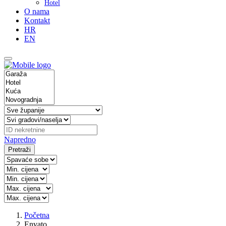
Hotel
O nama
Kontakt
HR
EN
Napredno
Pretraži
Početna
Envato