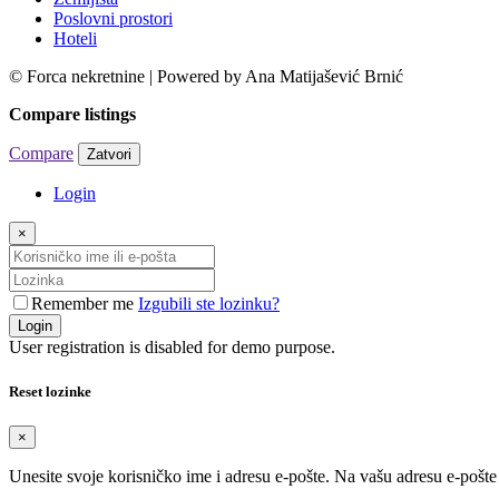
Poslovni prostori
Hoteli
© Forca nekretnine | Powered by Ana Matijašević Brnić
Compare listings
Compare
Zatvori
Login
×
Remember me
Izgubili ste lozinku?
Login
User registration is disabled for demo purpose.
Reset lozinke
×
Unesite svoje korisničko ime i adresu e-pošte. Na vašu adresu e-pošt