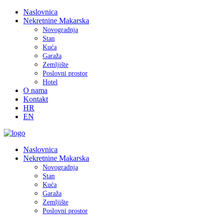
Naslovnica
Nekretnine Makarska
Novogradnja
Stan
Kuća
Garaža
Zemljište
Poslovni prostor
Hotel
O nama
Kontakt
HR
EN
Naslovnica
Nekretnine Makarska
Novogradnja
Stan
Kuća
Garaža
Zemljište
Poslovni prostor