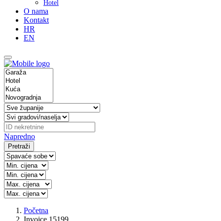
Hotel
O nama
Kontakt
HR
EN
Napredno
Pretraži
Početna
Invoice 15199