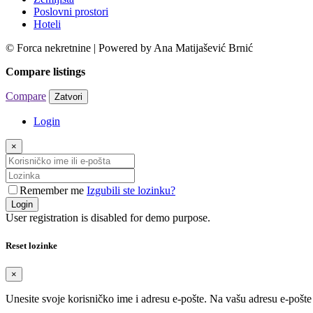
Poslovni prostori
Hoteli
© Forca nekretnine | Powered by Ana Matijašević Brnić
Compare listings
Compare
Zatvori
Login
×
Remember me
Izgubili ste lozinku?
Login
User registration is disabled for demo purpose.
Reset lozinke
×
Unesite svoje korisničko ime i adresu e-pošte. Na vašu adresu e-pošt