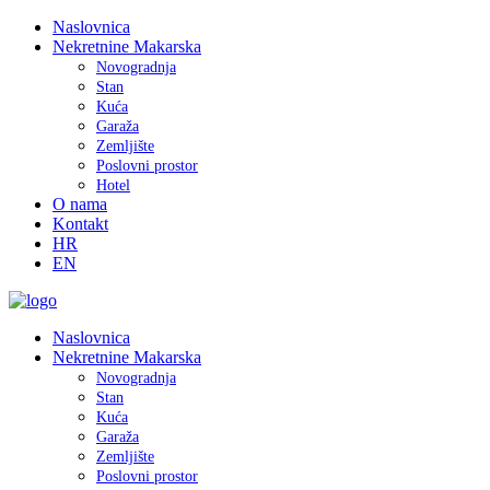
Naslovnica
Nekretnine Makarska
Novogradnja
Stan
Kuća
Garaža
Zemljište
Poslovni prostor
Hotel
O nama
Kontakt
HR
EN
Naslovnica
Nekretnine Makarska
Novogradnja
Stan
Kuća
Garaža
Zemljište
Poslovni prostor