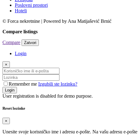
Poslovni prostori
Hoteli
© Forca nekretnine | Powered by Ana Matijašević Brnić
Compare listings
Compare
Zatvori
Login
×
Remember me
Izgubili ste lozinku?
Login
User registration is disabled for demo purpose.
Reset lozinke
×
Unesite svoje korisničko ime i adresu e-pošte. Na vašu adresu e-pošt