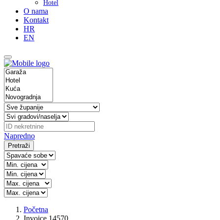
Hotel
O nama
Kontakt
HR
EN
Napredno
Pretraži
Početna
Invoice 14570