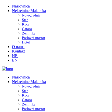
Naslovnica
Nekretnine Makarska
Novogradnja
Stan
Kuća
Garaža
Zemljište
Poslovni prostor
Hotel
O nama
Kontakt
HR
EN
Naslovnica
Nekretnine Makarska
Novogradnja
Stan
Kuća
Garaža
Zemljište
Poslovni prostor