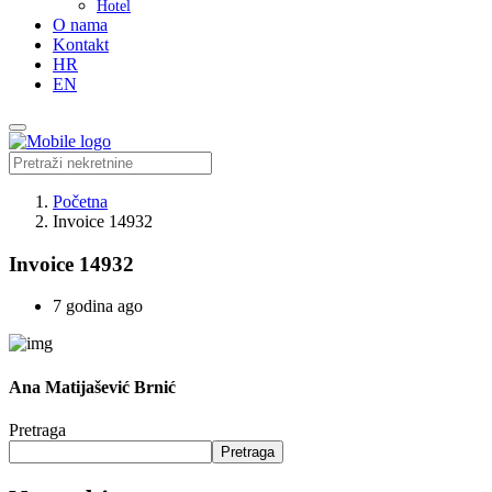
Hotel
O nama
Kontakt
HR
EN
Početna
Invoice 14932
Invoice 14932
7 godina ago
Ana Matijašević Brnić
Pretraga
Pretraga