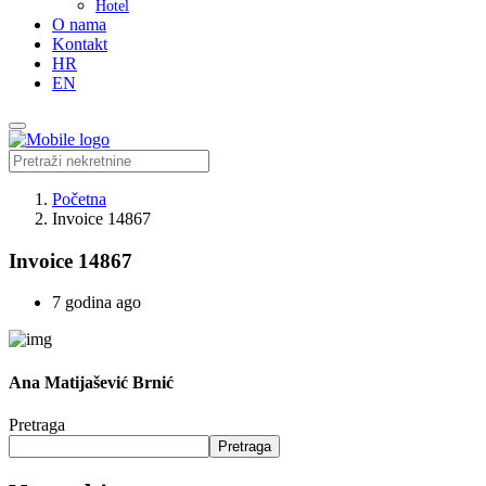
Hotel
O nama
Kontakt
HR
EN
Početna
Invoice 14867
Invoice 14867
7 godina ago
Ana Matijašević Brnić
Pretraga
Pretraga