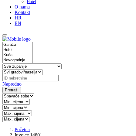
Hotel
O nama
Kontakt
HR
EN
Napredno
Pretraži
Početna
Invoice 14801