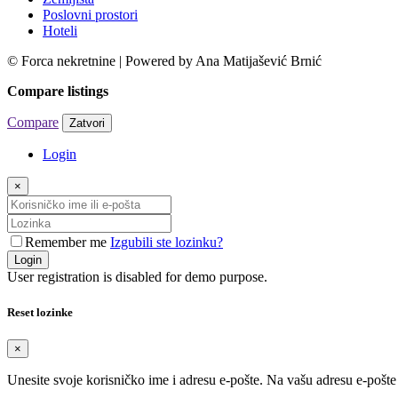
Poslovni prostori
Hoteli
© Forca nekretnine | Powered by Ana Matijašević Brnić
Compare listings
Compare
Zatvori
Login
×
Remember me
Izgubili ste lozinku?
Login
User registration is disabled for demo purpose.
Reset lozinke
×
Unesite svoje korisničko ime i adresu e-pošte. Na vašu adresu e-pošt