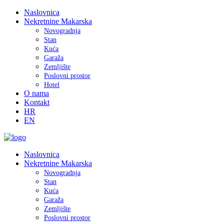
Naslovnica
Nekretnine Makarska
Novogradnja
Stan
Kuća
Garaža
Zemljište
Poslovni prostor
Hotel
O nama
Kontakt
HR
EN
Naslovnica
Nekretnine Makarska
Novogradnja
Stan
Kuća
Garaža
Zemljište
Poslovni prostor