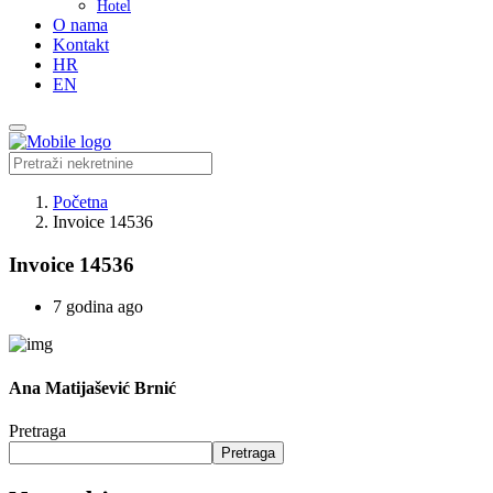
Hotel
O nama
Kontakt
HR
EN
Početna
Invoice 14536
Invoice 14536
7 godina ago
Ana Matijašević Brnić
Pretraga
Pretraga