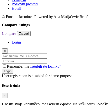
Poslovni prostori
Hoteli
© Forca nekretnine | Powered by Ana Matijašević Brnić
Compare listings
Compare
Zatvori
Login
×
Remember me
Izgubili ste lozinku?
Login
User registration is disabled for demo purpose.
Reset lozinke
×
Unesite svoje korisničko ime i adresu e-pošte. Na vašu adresu e-pošt