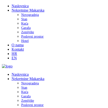
Naslovnica
Nekretnine Makarska
Novogradnja
Stan
Kuća
Garaža
Zemljište
Poslovni prostor
Hotel
O nama
Kontakt
HR
EN
Naslovnica
Nekretnine Makarska
Novogradnja
Stan
Kuća
Garaža
Zemljište
Poslovni prostor