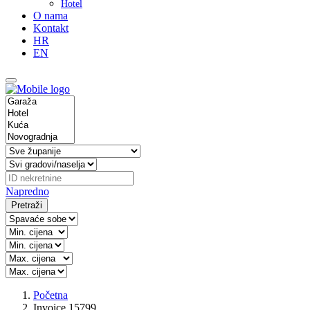
Hotel
O nama
Kontakt
HR
EN
Napredno
Pretraži
Početna
Invoice 15799