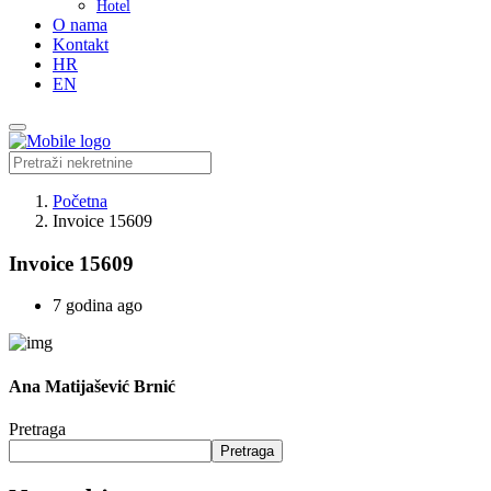
Hotel
O nama
Kontakt
HR
EN
Početna
Invoice 15609
Invoice 15609
7 godina ago
Ana Matijašević Brnić
Pretraga
Pretraga