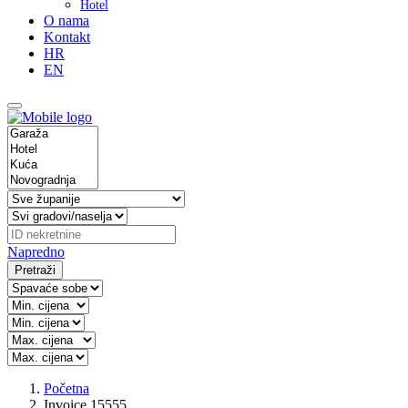
Hotel
O nama
Kontakt
HR
EN
Napredno
Pretraži
Početna
Invoice 15555