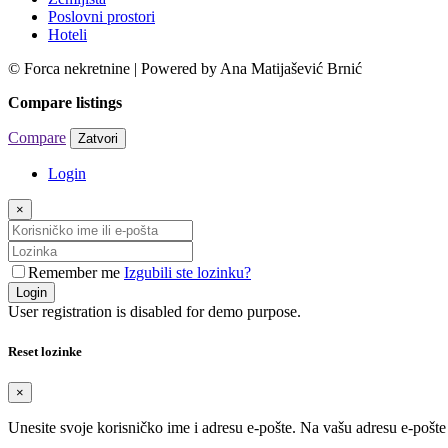
Poslovni prostori
Hoteli
© Forca nekretnine | Powered by Ana Matijašević Brnić
Compare listings
Compare
Zatvori
Login
×
Remember me
Izgubili ste lozinku?
Login
User registration is disabled for demo purpose.
Reset lozinke
×
Unesite svoje korisničko ime i adresu e-pošte. Na vašu adresu e-pošt