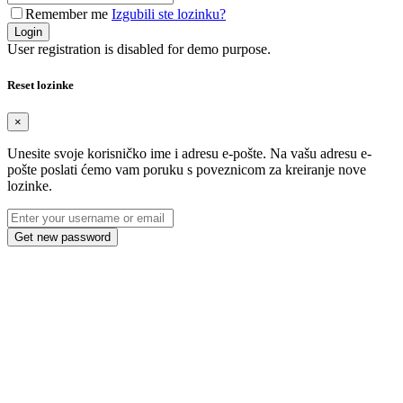
Remember me
Izgubili ste lozinku?
Login
User registration is disabled for demo purpose.
Reset lozinke
×
Unesite svoje korisničko ime i adresu e-pošte. Na vašu adresu e-
pošte poslati ćemo vam poruku s poveznicom za kreiranje nove
lozinke.
Get new password