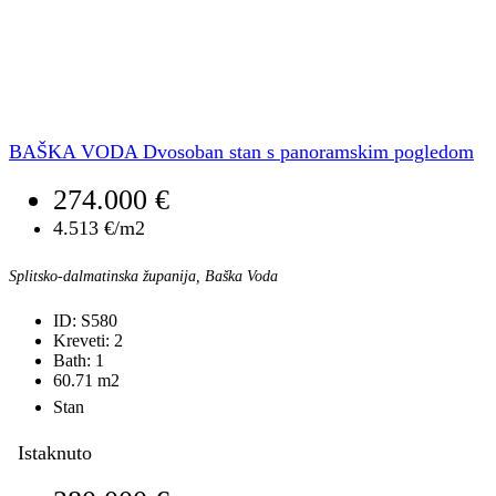
BAŠKA VODA Dvosoban stan s panoramskim pogledom
274.000 €
4.513 €/m2
Splitsko-dalmatinska županija, Baška Voda
ID:
S580
Kreveti:
2
Bath:
1
60.71
m2
Stan
Istaknuto