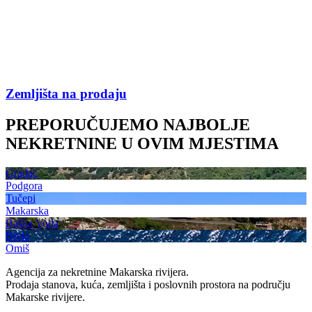
Zemljišta na prodaju
PREPORUČUJEMO NAJBOLJE
NEKRETNINE U OVIM MJESTIMA
Gradac
Podgora
Tučepi
Makarska
Baška Voda
Brela
Omiš
Agencija za nekretnine Makarska rivijera.
Prodaja stanova, kuća, zemljišta i poslovnih prostora na području
Makarske rivijere.