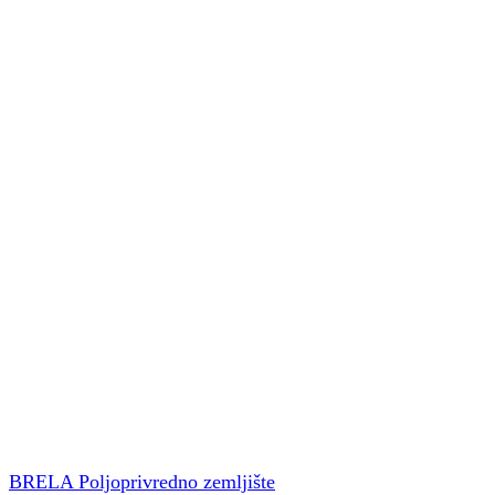
BRELA Poljoprivredno zemljište