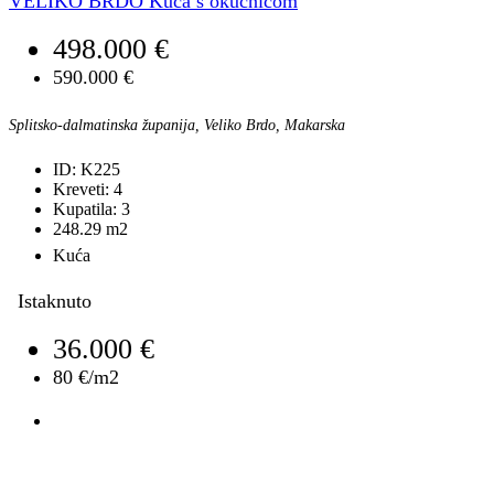
VELIKO BRDO Kuća s okućnicom
498.000 €
590.000 €
Splitsko-dalmatinska županija, Veliko Brdo, Makarska
ID:
K225
Kreveti:
4
Kupatila:
3
248.29
m2
Kuća
Istaknuto
36.000 €
80 €/m2