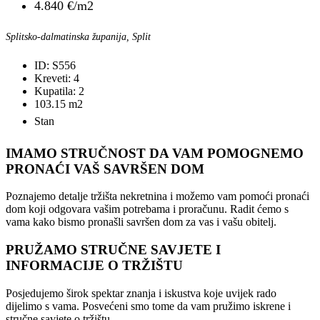
4.840 €/m2
Splitsko-dalmatinska županija, Split
ID:
S556
Kreveti:
4
Kupatila:
2
103.15
m2
Stan
IMAMO STRUČNOST DA VAM POMOGNEMO
PRONAĆI VAŠ SAVRŠEN DOM
Poznajemo detalje tržišta nekretnina i možemo vam pomoći pronaći
dom koji odgovara vašim potrebama i proračunu. Radit ćemo s
vama kako bismo pronašli savršen dom za vas i vašu obitelj.
PRUŽAMO STRUČNE SAVJETE I
INFORMACIJE O TRŽIŠTU
Posjedujemo širok spektar znanja i iskustva koje uvijek rado
dijelimo s vama. Posvećeni smo tome da vam pružimo iskrene i
stručne savjete o tržištu.