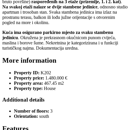
bruto površine)
raspoređenih na 3 etaže (prizemlje, 1. i 2. kat)
.
Na svakoj etaži nalaze se dvije stambene jedinice
, odnosno studio
apartman i trosoban stan. Svaka stambena jedinica ima izlaz na
prostranu terasu, balkon ili lođu južne orijentacije s otvorenim
pogled na more i okolinu.
Kuća ima osigurano parkirno mjesto za svaku stambenu
jedinicu
. Okružena je prekrasnom okućnicom punom cvijeća,
maslina i borove šume. Nekretnina je kategorizirana i u funkciji
turističkog najma. Dokumentacija uredna.
More information
Property ID:
K202
Property price:
1.480.000 €
Property area:
467.45 m2
Property type:
House
Additional details
Number of floors:
3
Orientation:
south
Features