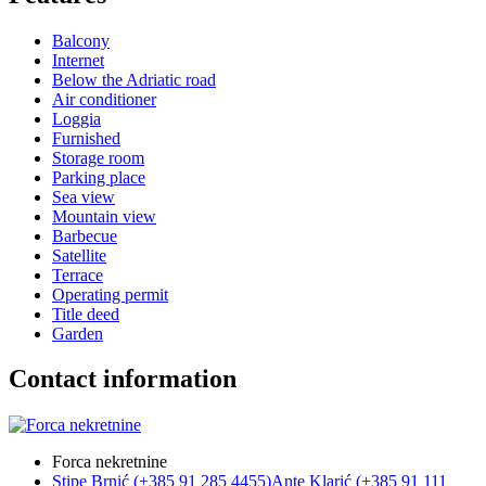
Balcony
Internet
Below the Adriatic road
Air conditioner
Loggia
Furnished
Storage room
Parking place
Sea view
Mountain view
Barbecue
Satellite
Terrace
Operating permit
Title deed
Garden
Contact information
Forca nekretnine
Stipe Brnić (+385 91 285 4455)
Ante Klarić (+385 91 111