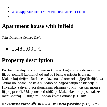
WhatsApp
Facebook
Twitter
Pinterest
Linkedin
Email
Apartment house with infield
Split-Dalmatia County, Brela
1.480.000 €
Property description
Predmet prodaje je apartmanska kuća u drugom redu do mora, na
lijepoj poziciji izoliranoj od gužve i buke u mjestu Brela na
Makarskoj rivijeri. Brela se nalaze na jednom od najljepših dijelova
Jadranske obale i postala su jedno od najpoznatijih destinacija u
Hrvatskoj zahvaljujući šljunčanim plažama (6 km), čistom moru i
lijepoj prirodi. Udaljenost od obližnje Makarske u kojoj se nalaze
razni sadržaji i usluge za ugodan život i odmor je 15 km.
Nekretnina raspolaže sa 467,45 m2 neto površine
(537,76 m2