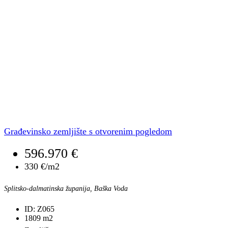
Građevinsko zemljište s otvorenim pogledom
596.970 €
330 €/m2
Splitsko-dalmatinska županija, Baška Voda
ID:
Z065
1809
m2