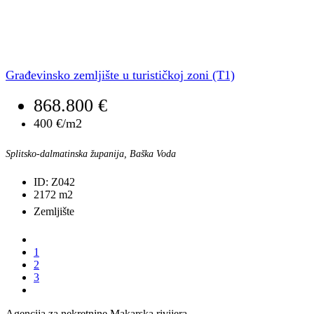
Građevinsko zemljište u turističkoj zoni (T1)
868.800 €
400 €/m2
Splitsko-dalmatinska županija, Baška Voda
ID:
Z042
2172
m2
Zemljište
1
2
3
Agencija za nekretnine Makarska rivijera.