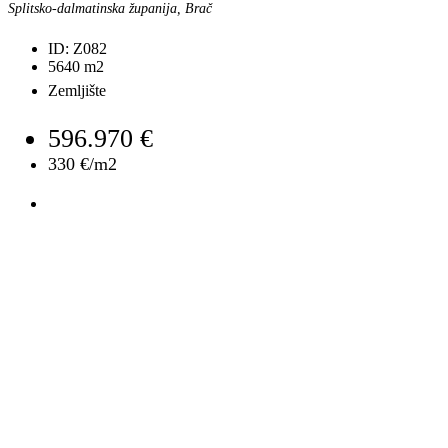
Splitsko-dalmatinska županija, Brač
ID:
Z082
5640
m2
Zemljište
596.970 €
330 €/m2